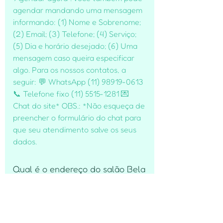
agendar mandando uma mensagem
informando: (1) Nome e Sobrenome;
(2) Email; (3) Telefone; (4) Serviço;
(5) Dia e horário desejado; (6) Uma
mensagem caso queira especificar
algo. Para os nossos contatos, a
seguir: 💬 WhatsApp (11) 98919-0613
📞 Telefone fixo (11) 5515-1281 💌
Chat do site* OBS.: *Não esqueça de
preencher o formulário do chat para
que seu atendimento salve os seus
dados.
Qual é o endereço do salão Bela
Vitre?
Nosso salão de beleza na zonal sul
de São Paulo - SP é localizado na: 📍