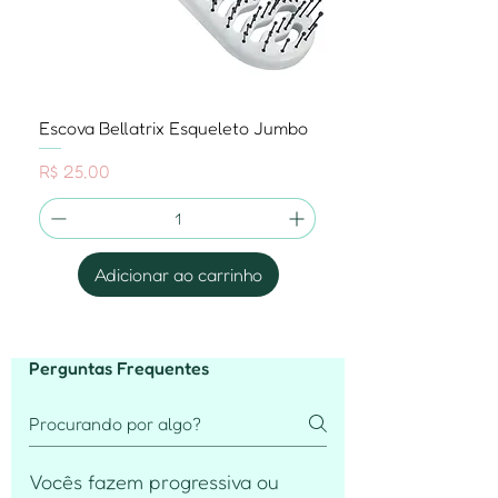
Escova Bellatrix Esqueleto Jumbo
Preço
R$ 25,00
Adicionar ao carrinho
Perguntas Frequentes
Vocês fazem progressiva ou