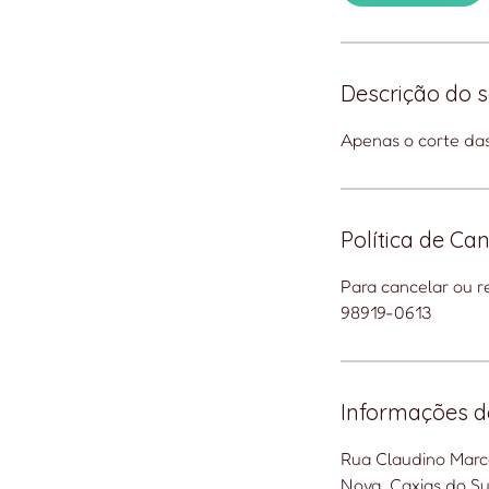
n
Descrição do s
Apenas o corte da
Política de C
Para cancelar ou r
98919-0613
Informações d
Rua Claudino Marce
Nova, Caxias do Sul