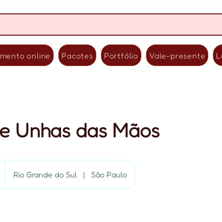
mento online
Pacotes
Portfólio
Vale-presente
L
de Unhas das Mãos
Rio Grande do Sul
|
São Paulo