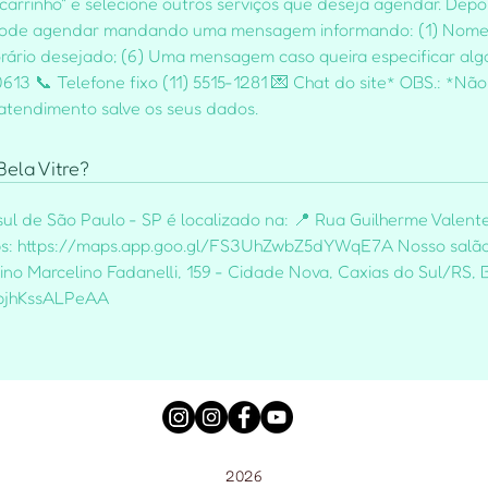
 carrinho" e selecione outros serviços que deseja agendar. Depoi
pode agendar mandando uma mensagem informando: (1) Nome e
 horário desejado; (6) Uma mensagem caso queira especificar alg
613 📞 Telefone fixo (11) 5515-1281 💌 Chat do site* OBS.: *N
 atendimento salve os seus dados.
ela Vitre?
ul de São Paulo - SP é localizado na: 📍 Rua Guilherme Valente
Maps: https://maps.app.goo.gl/FS3UhZwbZ5dYWqE7A Nosso salão
ino Marcelino Fadanelli, 159 - Cidade Nova, Caxias do Sul/RS, B
6pjhKssALPeAA
2026