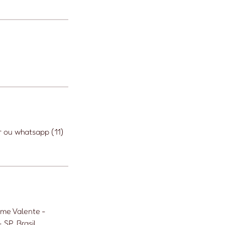
r ou whatsapp (11)
rme Valente -
 SP, Brasil