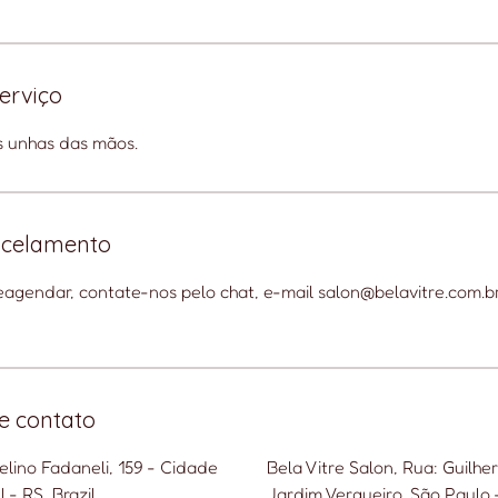
erviço
s unhas das mãos.
ancelamento
eagendar, contate-nos pelo chat, e-mail salon@belavitre.com.b
e contato
lino Fadaneli, 159 - Cidade
Bela Vitre Salon, Rua: Guilhe
 - RS, Brazil
Jardim Vergueiro, São Paulo -