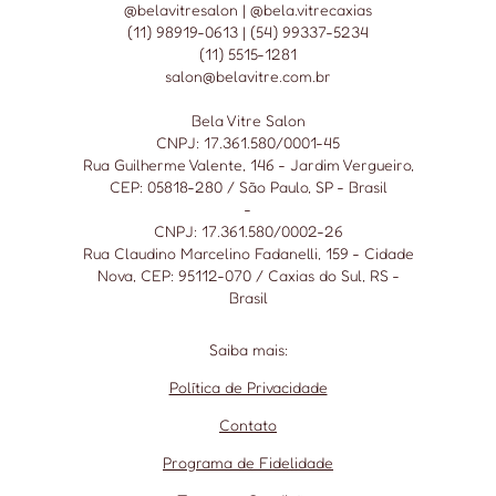
@belavitresalon | @bela.vitrecaxias
(11) 98919-0613 | (54) 99337-5234
(11) 5515-1281
salon@belavitre.com.br
Bela Vitre Salon
CNPJ: 17.361.580/0001-45
Rua Guilherme Valente, 146 - Jardim Vergueiro,
CEP: 05818-280 / São Paulo, SP - Brasil
-
CNPJ: 17.361.580/0002-26
Rua Claudino Marcelino Fadanelli, 159 - Cidade
Nova, CEP: 95112-070 / Caxias do Sul, RS -
Brasil
Saiba mais:
Política de Privacidade
Contato
Programa de Fidelidade