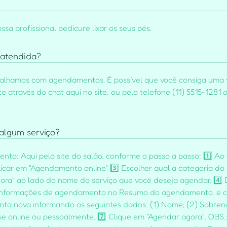
ssa profissional pedicure lixar os seus pés.
 atendida?
abalhamos com agendamentos. É possível que você consiga uma v
 através do chat aqui no site, ou pelo telefone (11) 5515-1281
algum serviço?
to: Aqui pelo site do salão, conforme o passo a passo: 1️⃣ Ao 
licar em "Agendamento online" 3️⃣ Escolher qual a categoria do
ora" ao lado do nome do serviço que você deseja agendar. 4️⃣ D
as informações de agendamento no Resumo do agendamento, e cl
onta nova informando os seguintes dados: (1) Nome; (2) Sobrenom
e online ou pessoalmente. 7️⃣ Clique em "Agendar agora". OBS.