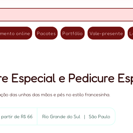
mento online
Pacotes
Portfólio
Vale-presente
L
e Especial e Pedicure Es
ação das unhas das mãos e pés no estilo francesinha.
 partir de R$ 66
Rio Grande do Sul
|
São Paulo
eiros