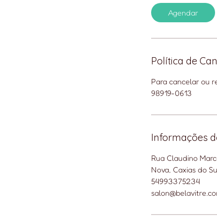
0
Agendar
m
i
n
Política de C
Para cancelar ou r
98919-0613
Informações d
Rua Claudino Marce
Nova, Caxias do Sul
54993375234
salon@belavitre.co