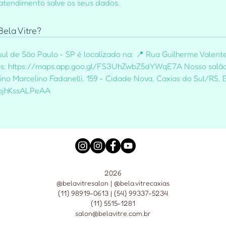
 atendimento salve os seus dados.
ela Vitre?
ul de São Paulo - SP é localizado na: 📍 Rua Guilherme Valente
Maps: https://maps.app.goo.gl/FS3UhZwbZ5dYWqE7A Nosso salão
ino Marcelino Fadanelli, 159 - Cidade Nova, Caxias do Sul/RS, B
6pjhKssALPeAA
2026
@belavitresalon | @bela.vitrecaxias
(11) 98919-0613 | (54) 99337-5234
(11) 5515-1281
salon@belavitre.com.br