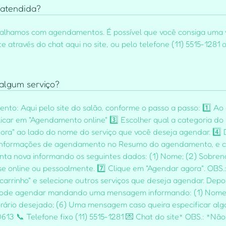
 atendida?
abalhamos com agendamentos. É possível que você consiga uma v
 através do chat aqui no site, ou pelo telefone (11) 5515-1281
algum serviço?
to: Aqui pelo site do salão, conforme o passo a passo: 1️⃣ Ao 
licar em "Agendamento online" 3️⃣ Escolher qual a categoria do
ora" ao lado do nome do serviço que você deseja agendar. 4️⃣ D
as informações de agendamento no Resumo do agendamento, e cl
onta nova informando os seguintes dados: (1) Nome; (2) Sobrenom
e online ou pessoalmente. 7️⃣ Clique em "Agendar agora". OBS.
 carrinho" e selecione outros serviços que deseja agendar. Depoi
pode agendar mandando uma mensagem informando: (1) Nome e
 horário desejado; (6) Uma mensagem caso queira especificar alg
613 📞 Telefone fixo (11) 5515-1281 💌 Chat do site* OBS.: *N