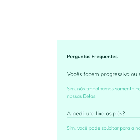
Perguntas Frequentes
Vocês fazem progressiva ou 
Sim, nós trabalhamos somente co
nossas Belas.
A pedicure lixa os pés?
Sim, você pode solicitar para a no