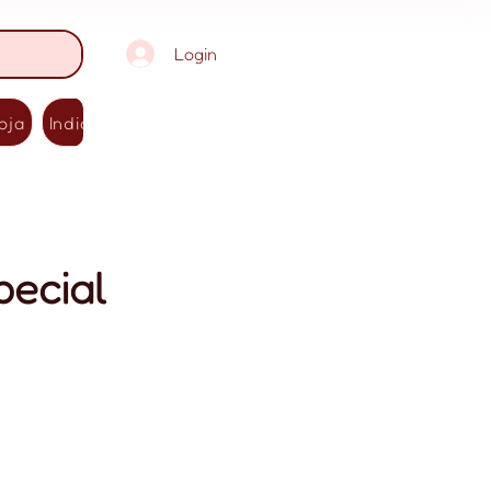
Login
oja
Indicações
Contato
pecial