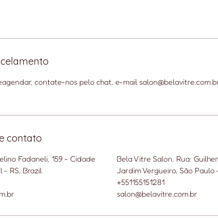
ancelamento
eagendar, contate-nos pelo chat, e-mail salon@belavitre.com.b
e contato
lino Fadaneli, 159 - Cidade
Bela Vitre Salon, Rua: Guilhe
 - RS, Brazil
Jardim Vergueiro, São Paulo -
+551155151281
m.br
salon@belavitre.com.br